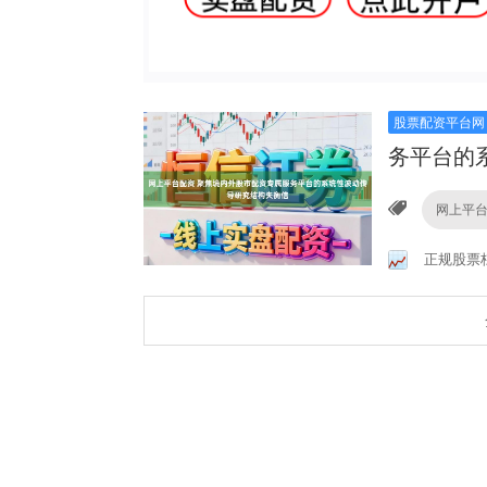
股票配资平台网
务平台的
网上平
正规股票