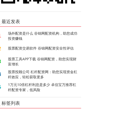
最近发表
场外配资是什么 谷锦网配资机构，助您成功
1
投资赚钱
2
股票配资交易软件 谷锦网配资安全性评估
股票工具APP下载 谷锦网配资，助您实现财
3
富增长
股票投顾公司 杠杆配资网：助您实现资金杠
4
杆效应，轻松获取更多
1万元10倍杠杆利息是多少 卓信宝万推荐杠
5
杆配资专家，低风险
标签列表