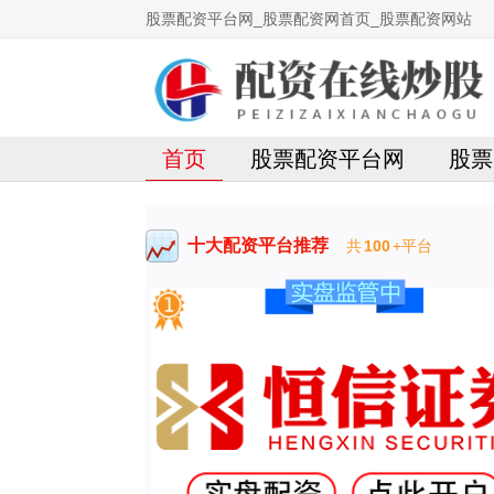
股票配资平台网_股票配资网首页_股票配资网站
首页
股票配资平台网
股票
十大配资平台推荐
共
100
+平台