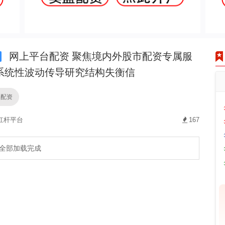
网上平台配资 聚焦境内外股市配资专属服
系统性波动传导研究结构失衡信
台配资
杠杆平台
167
全部加载完成