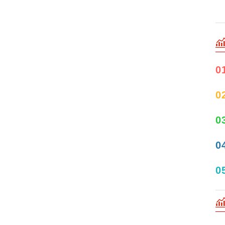
0
0
0
0
0