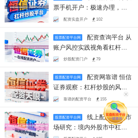
票手机开户：极速办理，轻
松投资！
配资实盘开户
102
配资查询平台 从
股票配资平台网
账户风控实践视角看杠杆炒
股的市场情绪实践路径
炒股配资门户
79
配资网靠谱 恒信
股票配资平台网
证券观察：杠杆炒股的风控
体系实战经验
靠谱的配资平台
155
线上配资炒股 市
股票配资平台网
场研究：境内外股市中杠杆
炒股的合规边界趋势研判