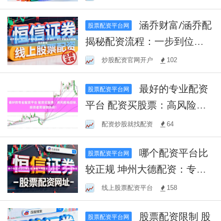
涵乔财富/涵乔配
股票配资平台网
揭秘配资流程：一步到位，
轻松掌握股市配资操作要领
炒股配资官网开户
102
最好的专业配资
股票配资平台网
平台 配资买股票：高风险高
回报，投资者需谨慎抉择！
配资炒股就找配资
64
哪个配资平台比
股票配资平台网
较正规 坤州大德配资：专业
杠杆，助您财富升级
线上股票配资平台
158
股票配资限制 股
股票配资平台网