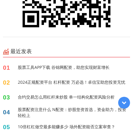
最近发表
01
股票工具APP下载 谷锦网配资，助您实现财富增长
02
2024正规配资平台 杠杆配资 万必选！卓信宝助您投资无忧
03
合约交易怎么用杠杆来炒股 单一结构化配资风险分析
股票配资注意什么 N配资：炒股垫资首选，资金助力，投资
04
轻松上
05
10倍杠杠做空最多能赚多少 场外配资能否立案审查？