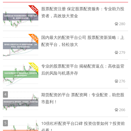
股票配资注册 保定股票配资服务：专业助力投
资者，高效放大资金
280
国内最大的配资平台公司 股票配资新策略：上
配资平台，轻松放大
279
专业的股票配资平台 揭秘配资返点：高收益背
后的风险与机遇并存
276
4
期货配资的平台 票配资网：专业配资，助您股
市盈利！
266
5
10倍杠杆配资平台口碑 投资信誉如何？投资前
必看！