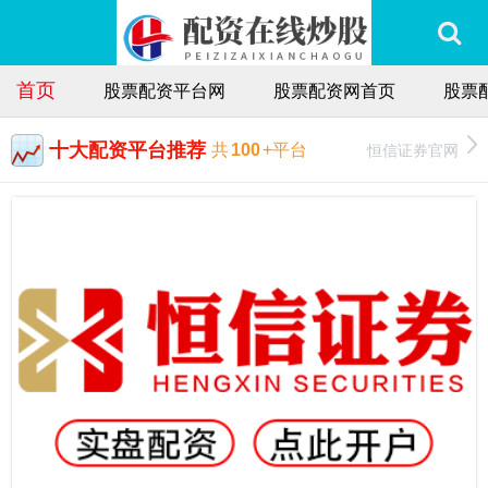
首页
股票配资平台网
股票配资网首页
股票
十大配资平台推荐
恒信证券官网
共
100
+平台