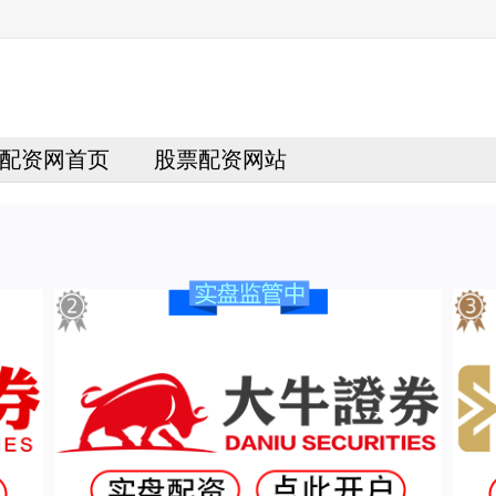
配资网首页
股票配资网站