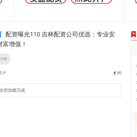
配资曝光110 吉林配资公司优选：专业安
财富增值！
110
开户
90
全部加载完成