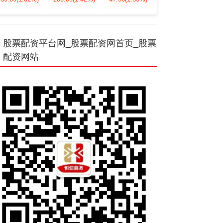
股票配资平台网_股票配资网首页_股票
配资网站