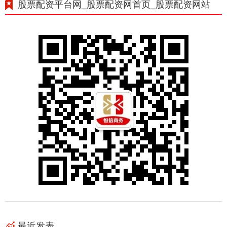
股票配资平台网_股票配资网首页_股票配资网站
最近发表