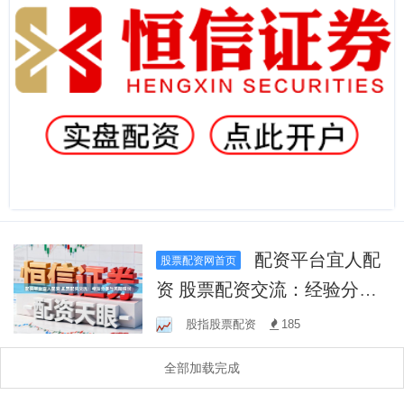
配资平台宜人配
股票配资网首页
资 股票配资交流：经验分享
与风险探讨
股指股票配资
185
全部加载完成