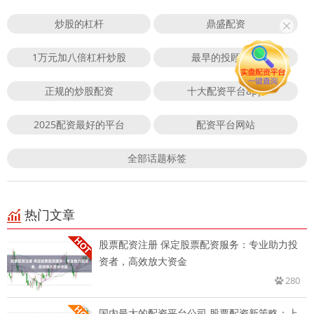
炒股的杠杆
鼎盛配资
1万元加八倍杠杆炒股
最早的投顾公司
正规的炒股配资
十大配资平台app
2025配资最好的平台
配资平台网站
全部话题标签
热门文章
股票配资注册 保定股票配资服务：专业助力投
资者，高效放大资金
280
国内最大的配资平台公司 股票配资新策略：上