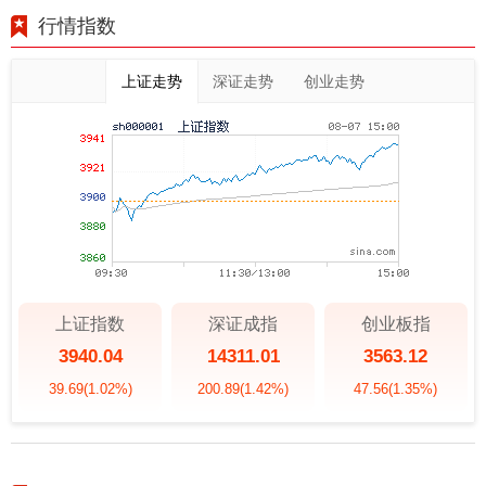
行情指数
上证走势
深证走势
创业走势
上证指数
深证成指
创业板指
3940.04
14311.01
3563.12
39.69
(1.02%)
200.89
(1.42%)
47.56
(1.35%)