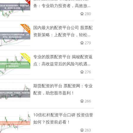
务：专业助力投资者，高效放大
资金
280
国内最大的配资平台公司 股票配
资新策略：上配资平台，轻松放
大
279
专业的股票配资平台 揭秘配资返
点：高收益背后的风险与机遇并
存
276
期货配资的平台 票配资网：专业
配资，助您股市盈利！
266
10倍杠杆配资平台口碑 投资信誉
如何？投资前必看！
263