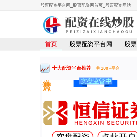
股票配资平台网_股票配资网首页_股票配资网站
首页
股票配资平台网
股票
十大配资平台推荐
共
100
+平台