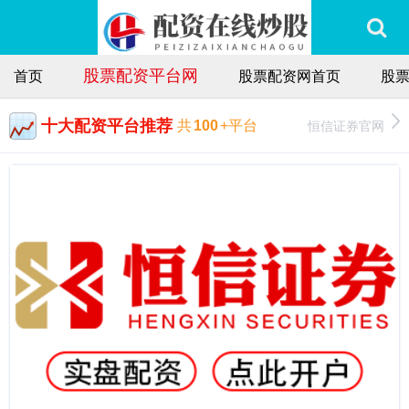
股票配资平台网
首页
股票配资网首页
股
十大配资平台推荐
恒信证券官网
共
100
+平台