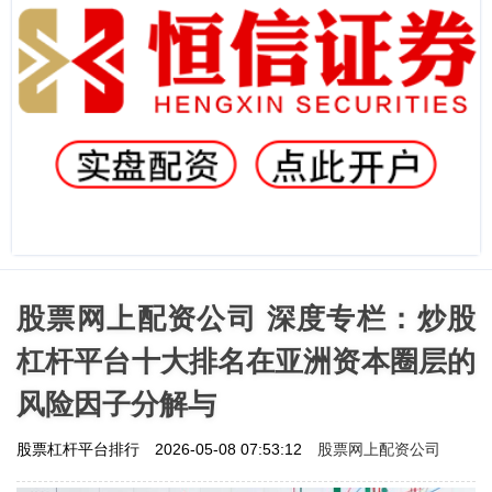
股票网上配资公司 深度专栏：炒股
杠杆平台十大排名在亚洲资本圈层的
风险因子分解与
股票网上配资公司
股票杠杆平台排行
2026-05-08 07:53:12