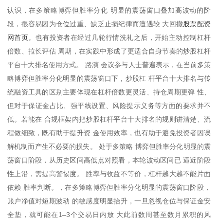
认识，在多策略博弈但胜率分化 明显的震荡窗口叠加高波动的阶
股票配资
段，很容易因为仓位过重、缺乏止损纪律而遭遇较 大回撤
网首页
。也有投资者在经过几轮行情洗礼之后，开始主动控制杠杆
倍数、拉长评估 周期，在实践中形成了更适合自身节奏的炒股杠杆
平台十大排名使用方式。 路演 会议参与人士普遍表示，在当前多策
略博弈但胜率分化明显的震荡窗口下，炒股杠 杆平台十大排名与传
统融资工具的区别主要体现在杠杆倍数更灵活、持仓周期更弹 性、
但对于保证金占比、强平线设置、风险提示义务等方面的要求并不
低。若能在 合规框架内把炒股杠杆平台十大排名的规则讲清楚、流
程做细致，既有助于提升资 金使用效率，也有助于避免投资者因误
解机制而产生不必要的损失。 处于多策略 博弈但胜率分化明显的震
荡窗口阶段，从历史区间高低点对照看，本轮波动区间已 逼近阶段
性上沿，需提高警惕度。 胜率与收益不等价，杠杆越大越不能片面
依赖 胜率判断。，在多策略博弈但胜率分化明显的震荡窗口阶段，
账户净值对短期波动 的敏感度明显抬升，一旦忽视仓位与保证金安
全垫，就可能在1–3个交易日内放 大此前数周甚至数月累积的风