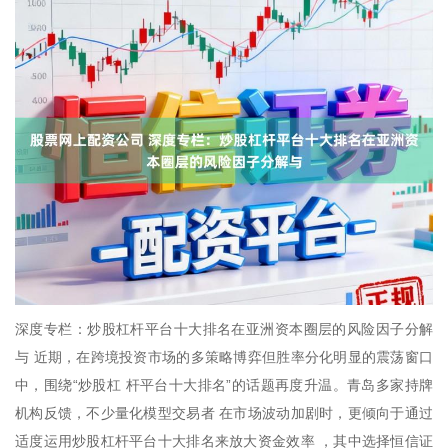
深度专栏：炒股杠杆平台十大排名在亚洲资本圈层的风险因子分解
与 近期，在跨境投资市场的多策略博弈但胜率分化明显的震荡窗口
中，围绕“炒股杠 杆平台十大排名”的话题再度升温。青岛多家持牌
机构反馈，不少量化模型交易者 在市场波动加剧时，更倾向于通过
适度运用炒股杠杆平台十大排名来放大资金效率 ，其中选择恒信证